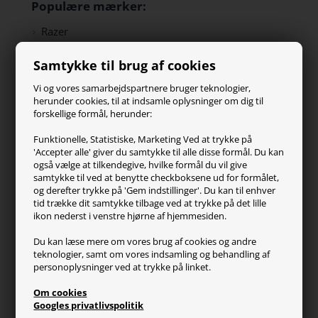
Populære mærker:
Razer
Paracon
Samtykke til brug af cookies
SteelSeries
ZOWIE
Vi og vores samarbejdspartnere bruger teknologier,
Turtle Beach
herunder cookies, til at indsamle oplysninger om dig til
forskellige formål, herunder:
Kundeservice
Funktionelle, Statistiske, Marketing Ved at trykke på
'Accepter alle' giver du samtykke til alle disse formål. Du kan
Kontakt os
også vælge at tilkendegive, hvilke formål du vil give
FAQ
samtykke til ved at benytte checkboksene ud for formålet,
og derefter trykke på 'Gem indstillinger'. Du kan til enhver
Handelsvilkår
tid trække dit samtykke tilbage ved at trykke på det lille
Reklamation
ikon nederst i venstre hjørne af hjemmesiden.
Retur
Du kan læse mere om vores brug af cookies og andre
teknologier, samt om vores indsamling og behandling af
Generel info
personoplysninger ved at trykke på linket.
Om os
Om cookies
Fragt og levering
Googles privatlivspolitik