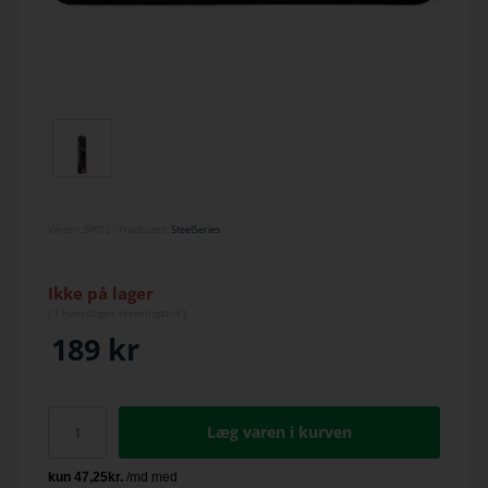
Varenr.
SP015
- Producent:
SteelSeries
Ikke på lager
(
? hverdage
s leveringstid )
189
kr
Læg varen i kurven