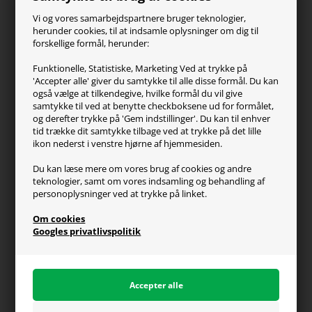
ZOWIE
Vi og vores samarbejdspartnere bruger teknologier,
Turtle Beach
herunder cookies, til at indsamle oplysninger om dig til
forskellige formål, herunder:
Kundeservice
Funktionelle, Statistiske, Marketing Ved at trykke på
'Accepter alle' giver du samtykke til alle disse formål. Du kan
Kontakt os
også vælge at tilkendegive, hvilke formål du vil give
FAQ
samtykke til ved at benytte checkboksene ud for formålet,
og derefter trykke på 'Gem indstillinger'. Du kan til enhver
Handelsvilkår
tid trække dit samtykke tilbage ved at trykke på det lille
Reklamation
ikon nederst i venstre hjørne af hjemmesiden.
Retur
Du kan læse mere om vores brug af cookies og andre
teknologier, samt om vores indsamling og behandling af
Generel info
personoplysninger ved at trykke på linket.
Om os
Om cookies
Fragt og levering
Googles privatlivspolitik
Betalingsformer
Affiliate program
Persondatapolitik