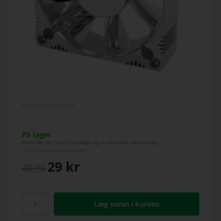
Varenr.
TI001
- Producent:
På lager
Bestil før kl. 13 på hverdage og vi afsender samme dag.
(
1-2 hverdage
s leveringstid )
29
kr
49,95
Læg varen i kurven