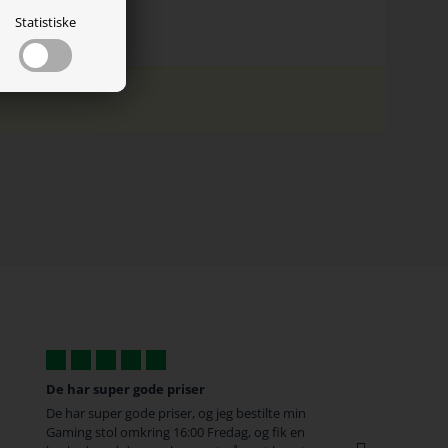
Statistiske
r
God og hurtig service
og jeg bestilte min
Vi må også huske at rose med anmeldelser
 Fredag, og fik en
da vi har tilbøjelighed til først at gå til