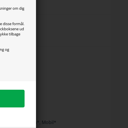
ysninger om dig
le disse formål.
checkboksene ud
tykke tilbage
ing og
, Nintendo Switch*, Mobil*