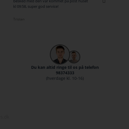
et på post huset
tasterne når vi er utilfredse :-)
!
Rasmus
Du kan altid ringe til os på telefon
98374333
(hverdage kl. 10-16)
s.dk