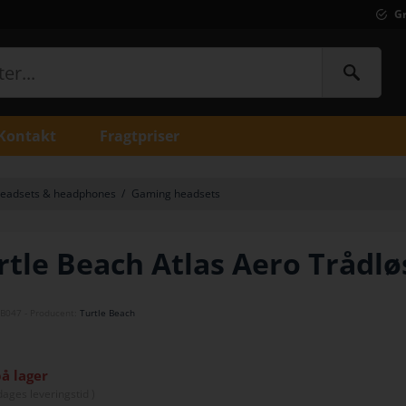
Gr
Kontakt
Fragtpriser
eadsets & headphones
/
Gaming headsets
rtle Beach Atlas Aero Trådl
B047
- Producent:
Turtle Beach
på lager
dage
s leveringstid )