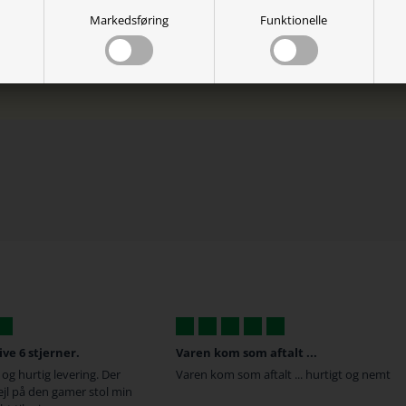
ware features er ikke tilgængelige på disse platforme
Markedsføring
Funktionelle
Varen kom som aftalt ...
De har super gode prise
Varen kom som aftalt ... hurtigt og nemt
De har super gode priser, 
Gaming stol omkring 16:00