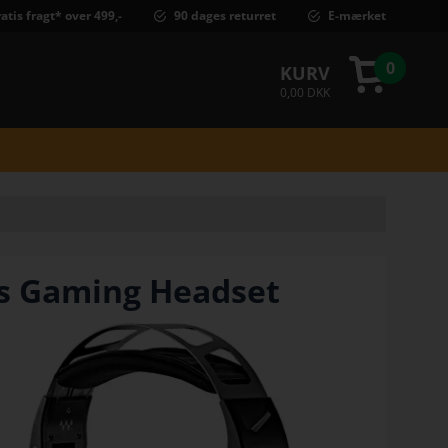
atis fragt* over 499,-
90 dages returret
E-mærket
0
KURV
0,00 DKK
øs Gaming Headset