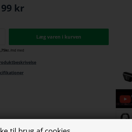
199
kr
Læg varen i kurven
roduktbeskrivelse
cifikationer
e til brug af cookies