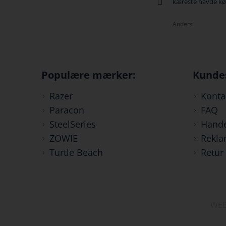
kæreste havde købt til mig...
Anders
Populære mærker:
Kunde
Razer
Konta
Paracon
FAQ
SteelSeries
Hande
ZOWIE
Rekla
Turtle Beach
Retur
WEB