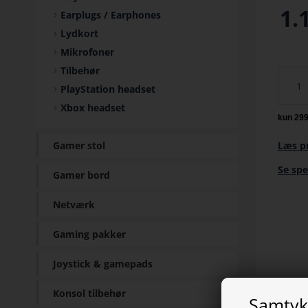
1.
Earplugs / Earphones
Lydkort
Mikrofoner
Tilbehør
PlayStation headset
Xbox headset
Gamer stol
Læs p
Se spe
Gamer bord
Netværk
Gaming pakker
Joystick & gamepads
Konsol tilbehør
Samtykk