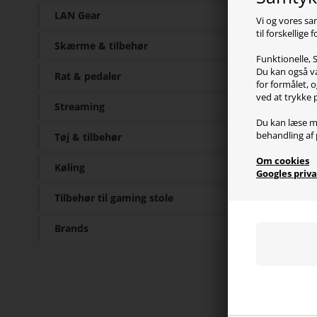
LAN Gear
Vi og vores sa
til forskellige
Skærme & tilbehør
Funktionelle, S
Pr
Du kan også væ
Rat & pedaler
for formålet, o
ved at trykke 
Streaming
Du kan læse m
behandling af 
Tøj & tilbehør
Sp
Om cookies
Køling
Googles priva
Type:
Tilslu
Tilbehør til gaming stole
Trådl
Batter
Brands
Frekv
Drive
Magn
Mikro
Kompa