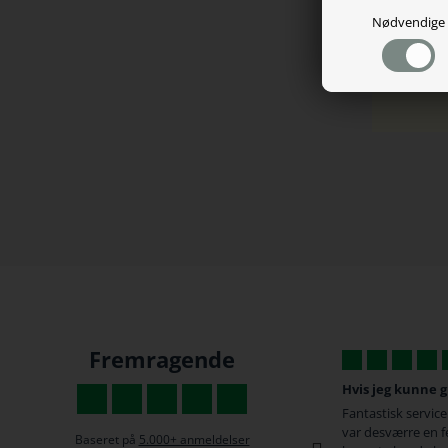
*Soft
Nødvendige
Fremragende
Hvis jeg kunne give 6 stjerner.
 god pris, super
Fantastisk service og hurtig levering. Der
var desværre en fejl på den gamer stol min
Baseret på
5.000+ anmeldelser