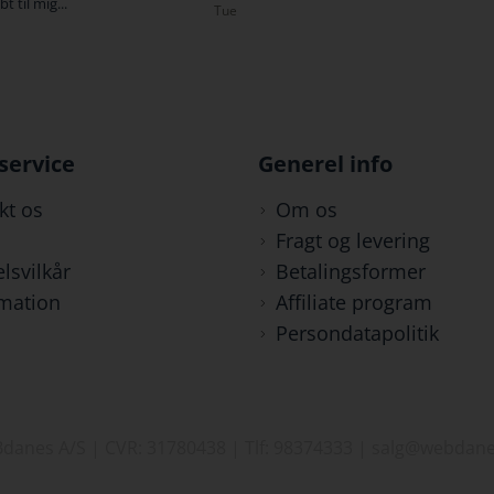
besked med den var komm
Tue
kl 09:58, super god service
Tristan
service
Generel info
kt os
Om os
Fragt og levering
lsvilkår
Betalingsformer
mation
Affiliate program
Persondatapolitik
danes A/S | CVR: 31780438 | Tlf: 98374333 | salg@webdane