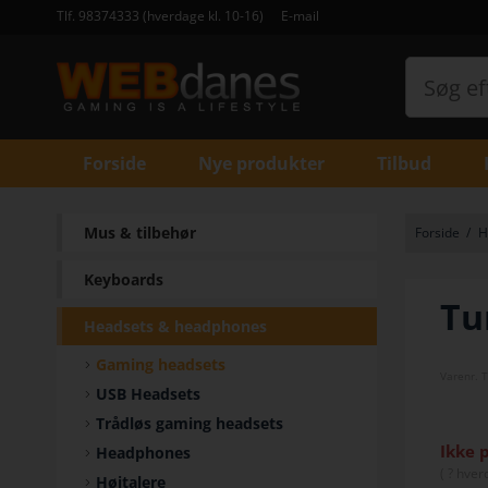
Tlf. 98374333 (hverdage kl. 10-16)
E-mail
Forside
Nye produkter
Tilbud
Mus & tilbehør
Forside
/
H
Keyboards
Tu
Headsets & headphones
Gaming headsets
Varenr.
T
USB Headsets
Trådløs gaming headsets
Ikke 
Headphones
(
? hver
Højtalere