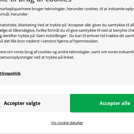
marbejdspartnere bruger teknologier, herunder cookies, til at indsamle opl
 formål, herunder:
tatistiske, Marketing Ved at trykke på 'Accepter alle' giver du samtykke til al
oduktbeskrivelse
lge at tilkendegive, hvilke formål du vil give samtykke til ved at benytte 
g derefter trykke på 'Gem indstillinger'. Du kan til enhver tid trække dit sam
på det lille ikon nederst i venstre hjørne af hjemmesiden.
ere om vores brug af cookies og andre teknologier, samt om vores indsaml
personoplysninger ved at trykke på linket.
ecifikationer
tlivspolitik
 Over-Ear
tning: Trådløst eller 3,5mm jackstik
øs forbindelse: USB-transmitter
ilevetid: Op til 30 timer
ensinterval: 12 - 20.000 Hz
renheder: 50mm
ettype: Neodym
fon: Unidirektional
Vis cookie detaljer
tibilitet: PC (Windows 10), Mac, Xbox One*, PS4*, PS4 Pro*