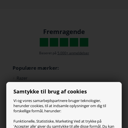
Fremragende
Baseret på
5.000+ anmeldelser
Populære mærker:
Razer
Paracon
Samtykke til brug af cookies
SteelSeries
ZOWIE
Vi og vores samarbejdspartnere bruger teknologier,
Turtle Beach
herunder cookies, til at indsamle oplysninger om dig til
forskellige formål, herunder:
Kundeservice
Funktionelle, Statistiske, Marketing Ved at trykke på
'Accepter alle' giver du samtykke til alle disse formål. Du kan