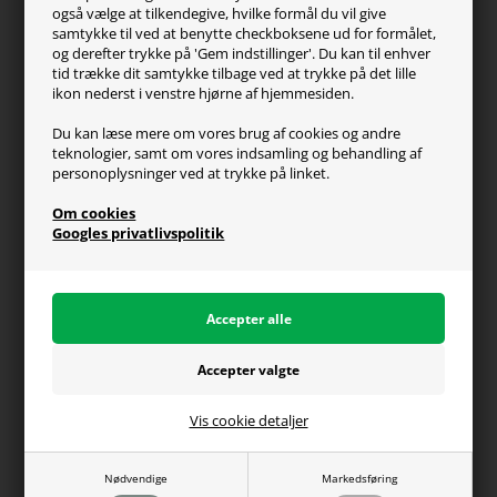
Kontakt os
også vælge at tilkendegive, hvilke formål du vil give
FAQ
samtykke til ved at benytte checkboksene ud for formålet,
og derefter trykke på 'Gem indstillinger'. Du kan til enhver
Handelsvilkår
tid trække dit samtykke tilbage ved at trykke på det lille
Reklamation
ikon nederst i venstre hjørne af hjemmesiden.
Retur
Du kan læse mere om vores brug af cookies og andre
teknologier, samt om vores indsamling og behandling af
Generel info
personoplysninger ved at trykke på linket.
Om os
Om cookies
Fragt og levering
Googles privatlivspolitik
Betalingsformer
Affiliate program
Persondatapolitik
Vis cookie detaljer
Du kan altid ringe til os på telefon 98374333
(hverdage kl. 10-16)
Nødvendige
Markedsføring