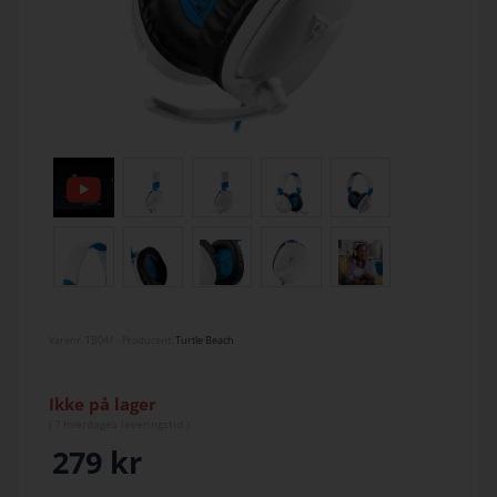
Varenr.
TB041
- Producent:
Turtle Beach
Ikke på lager
(
? hverdage
s leveringstid )
279
kr