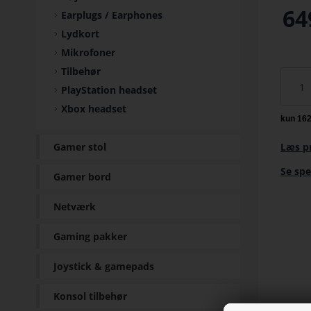
64
Earplugs / Earphones
Lydkort
Mikrofoner
Tilbehør
PlayStation headset
Xbox headset
Gamer stol
Læs p
Se spe
Gamer bord
Netværk
Gaming pakker
Joystick & gamepads
Konsol tilbehør