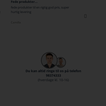
God og hurtig service
De 
d pris, super
Vi må også huske at rose med anmeldelser
De h
da vi har tilbøjelighed til først at gå til
Gami
tasterne når vi er utilfredse :-)
bes
kl 0
Rasmus
Tris
Du kan altid ringe til os på telefon
98374333
(hverdage kl. 10-16)