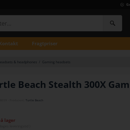
Gr
Kontakt
Fragtpriser
eadsets & headphones
/
Gaming headsets
rtle Beach Stealth 300X Gam
B039
- Producent:
Turtle Beach
på lager
dage
s leveringstid )