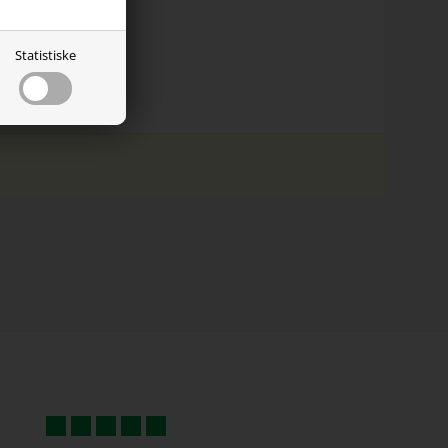
Statistiske
il