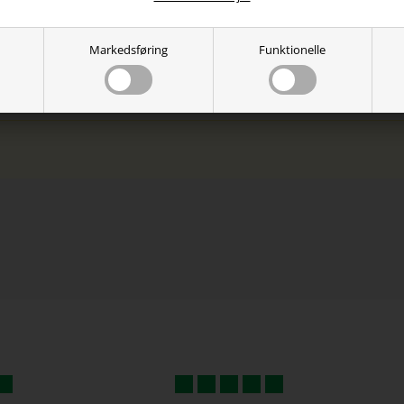
ettype: Neodym
tning: 1 x 3,5mm jackstik
fon: Omnidirektional
Markedsføring
Funktionelle
tibilitet: Xbox One, PS4, PS4 Pro, Nintendo Switch, PC, mob