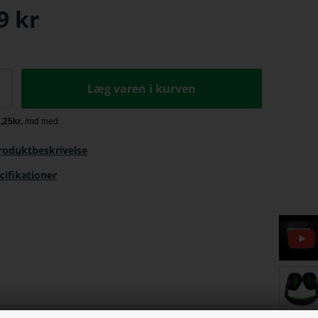
9
kr
Læg varen i kurven
roduktbeskrivelse
cifikationer