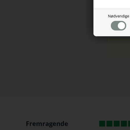
Magn
Tilslu
Mikro
Nødvendige
Kompa
Fremragende