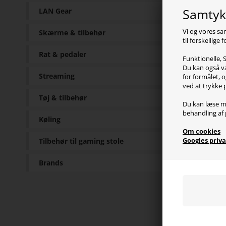
Samtykk
LAN Gear
Vi og vores sa
Skærme & tilbehør
til forskellige
Pr
Rat & pedaler
Funktionelle, S
Du kan også væ
Turtl
Streaming
for formålet, o
de 50
ved at trykke 
høj f
Tøj & tilbehør
og ek
Du kan læse m
behandling af 
brille
Køling
Om cookies
Googles priva
Tilbehør til gaming stole
Sp
Brands
Type:
Lyd: 
Frekv
Drive