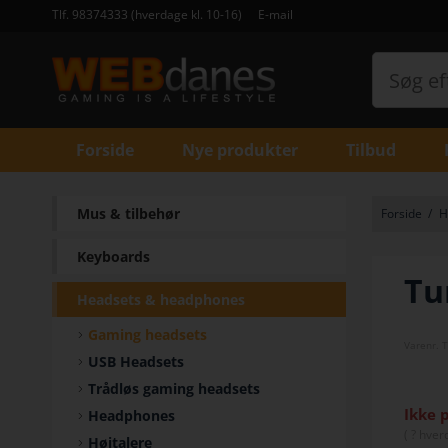
Tlf. 98374333 (hverdage kl. 10-16)
E-mail
Forside
Nye produkter
Tilbud
Mus & tilbehør
Forside
/
H
Keyboards
Tu
Headsets & headphones
Gaming headsets
Varenr.
T
USB Headsets
Trådløs gaming headsets
Ikke 
Headphones
(
? hver
Højtalere