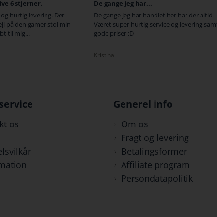
ange jeg har...
Fede produkter...
ange jeg har handlet her har der altid
fede produkter til en rigtig go
t super hurtig service og levering samt
hurtig levering
 priser :D
Camilla
ina
service
Generel info
kt os
Om os
Fragt og levering
lsvilkår
Betalingsformer
mation
Affiliate program
Persondatapolitik