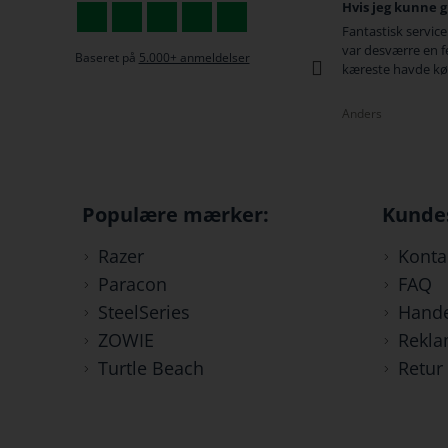
Hvis jeg kunne give 6 stjerner.
De g
gt og nemt
Fantastisk service og hurtig levering. Der
De g
var desværre en fejl på den gamer stol min
Være
Baseret på
5.000+ anmeldelser
kæreste havde købt til mig...
gode
Anders
Krist
Populære mærker:
Kunde
Razer
Konta
Paracon
FAQ
SteelSeries
Hande
ZOWIE
Rekla
Turtle Beach
Retur