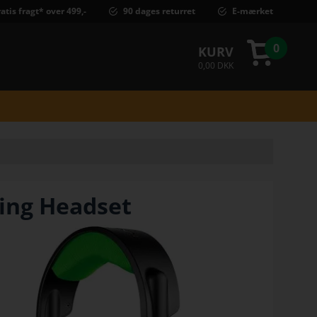
atis fragt* over 499,-
90 dages returret
E-mærket
0
KURV
0,00 DKK
ing Headset