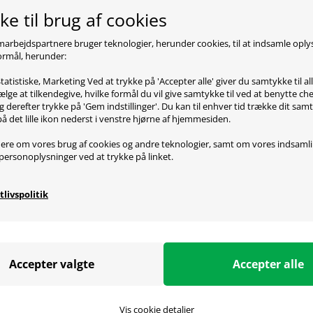
e til brug af cookies
marbejdspartnere bruger teknologier, herunder cookies, til at indsamle opl
 formål, herunder:
oduktbeskrivelse
tatistiske, Marketing Ved at trykke på 'Accepter alle' giver du samtykke til al
lge at tilkendegive, hvilke formål du vil give samtykke til ved at benytte 
e beach er kommet med deres nye Stealth 300 headset, som l
g derefter trykke på 'Gem indstillinger'. Du kan til enhver tid trække dit sam
mm store over-ear højtalere. Turtle Beach har altid været 
på det lille ikon nederst i venstre hjørne af hjemmesiden.
ølsomhed, som også er tilfældet på denne model. De har lave
stra holdbarthed. Dette er lavet med en forstærket metalr
ere om vores brug af cookies og andre teknologier, samt om vores indsaml
personoplysninger ved at trykke på linket.
venlige design.
tlivspolitik
ecifikationer
 Over-Ear
Stereo
ensinterval: 20 - 20.000 Hz
renheder: 50mm
Vis cookie detaljer