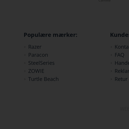
Camilla
Tristan
Populære mærker:
Kunde
Razer
Konta
Paracon
FAQ
SteelSeries
Hande
ZOWIE
Rekla
Turtle Beach
Retur
WEB