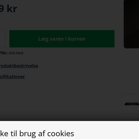
9
kr
Læg varen i kurven
roduktbeskrivelse
cifikationer
e til brug af cookies