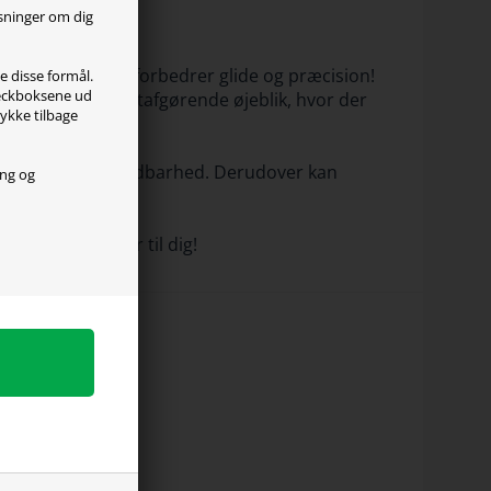
ysninger om dig
sstruktur, som forbedrer glide og præcision!
le disse formål.
checkboksene ud
å bordet i et altafgørende øjeblik, hvor der
tykke tilbage
 sikre en lang holdbarhed. Derudover kan
ing og
m ny.
r en, der passer til dig!