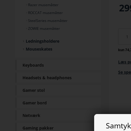
29
Razer musemåtter
ROCCAT musemåtter
SteelSeries musemåtter
ZOWIE musemåtter
Ledningsholdere
Mouseskates
Læs p
Keyboards
Se spe
Headsets & headphones
Gamer stol
Gamer bord
Netværk
Samtykk
Gaming pakker