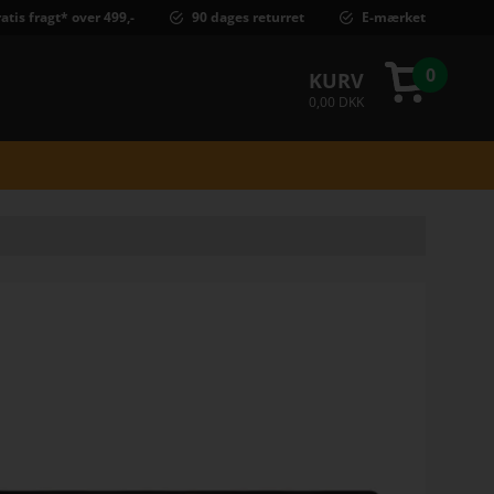
atis fragt* over 499,-
90 dages returret
E-mærket
0
KURV
0,00 DKK