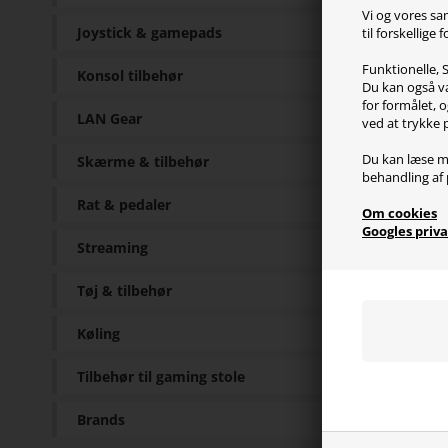
Pr
Vi og vores sa
Joystick & gamepads
til forskellige
Xtrfy
Funktionelle, S
Konsol tilbehør
Du kan også væ
Non-s
for formålet, o
ikke er
LAN Gear
ved at trykke 
Det s
Du kan læse m
Skærme & tilbehør
behandling af 
musem
Rat & pedaler
Om cookies
Musemå
Googles priva
Streaming
Tøj & tilbehør
Sp
Køling
High-
Tilbehør til gaming stole
Non-s
Syede
Brands
Kan v
Dimen