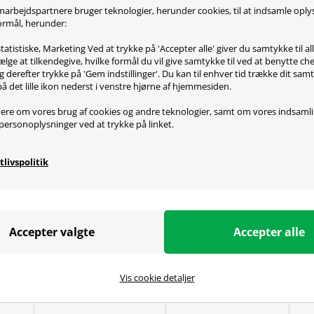
oduktbeskrivelse
marbejdspartnere bruger teknologier, herunder cookies, til at indsamle opl
 formål, herunder:
 GP1 har en high-speed stofoverfalde med avanceret vævning
tatistiske, Marketing Ved at trykke på 'Accepter alle' giver du samtykke til al
lge at tilkendegive, hvilke formål du vil give samtykke til ved at benytte 
lip gummiunderlaget gør, at musemåtten ikke skrider rundt p
g derefter trykke på 'Gem indstillinger'. Du kan til enhver tid trække dit sam
 plads til fejl!
på det lille ikon nederst i venstre hjørne af hjemmesiden.
tærke materiale og de forstærkede syninger langs kanterne
ere om vores brug af cookies og andre teknologier, samt om vores indsaml
personoplysninger ved at trykke på linket.
åtten maskinvaskes ved 30 grader, og så er den så god so
tten findes i tre forskellige størrelser, så der med garanti e
tlivspolitik
ecifikationer
speed stofoverflade
lip gummiunderlag
Vis cookie detaljer
 kanter
askes i vaskemaskinen
sioner: 92 x 36 x 0,2 cm