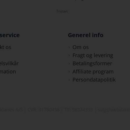
Kristina
service
Generel info
kt os
Om os
Fragt og levering
lsvilkår
Betalingsformer
mation
Affiliate program
Persondatapolitik
danes A/S | CVR: 31780438 | Tlf: 98374333 | salg@webdane