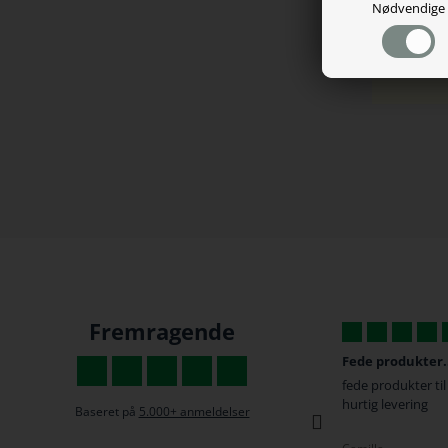
Nødvendige
Fremragende
Fede produkter...
De har super god
s
fede produkter til en rigtig god pris, super
De har super gode 
hurtig levering
Gaming stol omkri
Baseret på
5.000+ anmeldelser
besked med den 
kl 09:58, super go