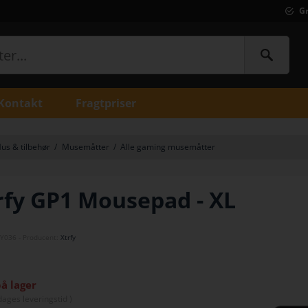
Gr
Kontakt
Fragtpriser
us & tilbehør
/
Musemåtter
/
Alle gaming musemåtter
rfy GP1 Mousepad - XL
Y036
- Producent:
Xtrfy
på lager
dage
s leveringstid )