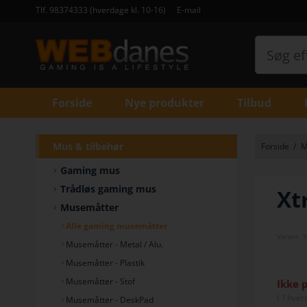
Tlf. 98374333 (hverdage kl. 10-16)
E-mail
Forside
Nye produkter
Tilbud
Mus & tilbehør
Forside
/
M
Gaming mus
Trådløs gaming mus
Xt
Musemåtter
Alle gaming musemåtter
Varenr.
X
Musemåtter - Metal / Alu.
Musemåtter - Plastik
Musemåtter - Stof
Ikke 
(
? hver
Musemåtter - DeskPad