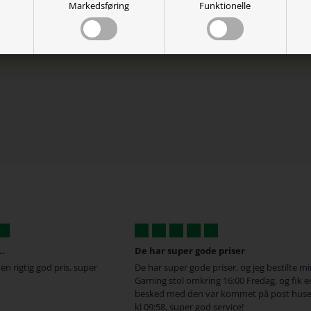
Markedsføring
Funktionelle
e priser
De gange jeg har...
priser, og jeg bestilte min
De gange jeg har handlet her har der altid
ng 16:00 Fredag, og fik en
Været super hurtig service og levering sam
var kommet på post huset
gode priser :D
d service!