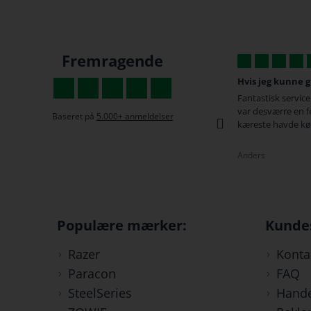
Fremragende
Hvis jeg kunne give 6 stjerner.
Altid super
elser
Fantastisk service og hurtig levering. Der
Altid super h
var desværre en fejl på den gamer stol min
kundeservice
Baseret på
5.000+ anmeldelser
kæreste havde købt til mig...
Chris
Anders
Populære mærker:
Kunde
Razer
Konta
Paracon
FAQ
SteelSeries
Hande