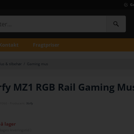
Gr
Kontakt
Fragtpriser
us & tilbehør
/
Gaming mus
rfy MZ1 RGB Rail Gaming Mu
Y060
- Producent:
Xtrfy
på lager
dage
s leveringstid )