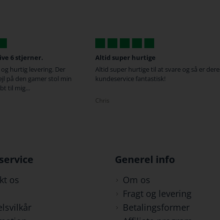
 hurtige
Fede produkter...
urtige til at svare og så er deres
fede produkter til en rigtig god pris, 
 fantastisk!
hurtig levering
Camilla
service
Generel info
kt os
Om os
Fragt og levering
lsvilkår
Betalingsformer