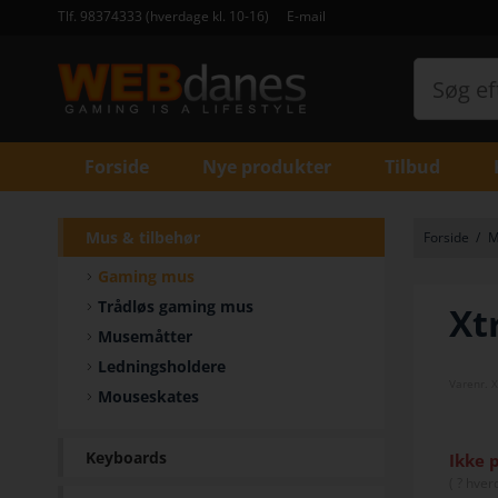
Tlf. 98374333 (hverdage kl. 10-16)
E-mail
Forside
Nye produkter
Tilbud
Mus & tilbehør
Forside
/
M
Gaming mus
Trådløs gaming mus
Xt
Musemåtter
Ledningsholdere
Varenr.
X
Mouseskates
Keyboards
Ikke 
(
? hver