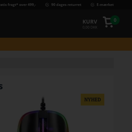
atis fragt* over 499,-
90 dages returret
E-mærket
0
KURV
0,00 DKK
s