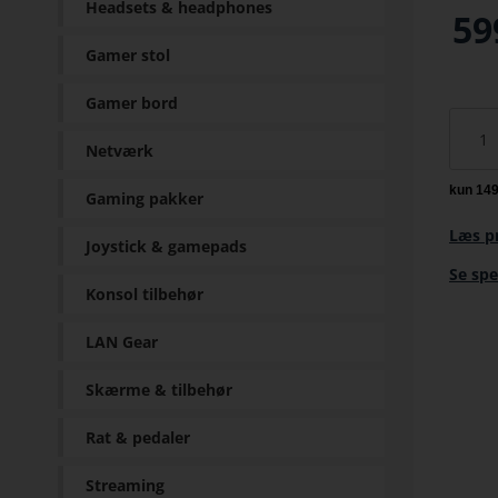
Headsets & headphones
59
Gamer stol
Gamer bord
Netværk
Gaming pakker
Læs p
Joystick & gamepads
Se spe
Konsol tilbehør
LAN Gear
Skærme & tilbehør
Rat & pedaler
Streaming