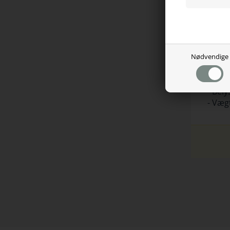
- For
- Kab
- Sen
- Sen
- Swit
Nødvendige
- DPI:
- Mak
- Anta
- Bel
- Vægt