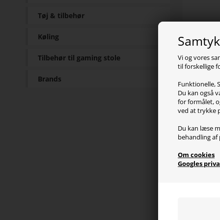
Tøj & tilbehør
Køling
Samtykk
Pr
Tilbehør til gaming stole
Vi og vores sa
til forskellige
Xtrfy
Brands
youtu
Funktionelle, S
Hvilk
Du kan også væ
fulds
for formålet, o
ved at trykke 
Den h
Du kan læse m
sort 
behandling af 
med t
Om cookies
du sk
Googles priva
Sp