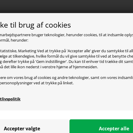
e til brug af cookies
oduktbeskrivelse
marbejdspartnere bruger teknologier, herunder cookies, til at indsamle opl
 formål, herunder:
 MZ1 RGB Zy's Rail er resultatet af Xtrfy's partnerskab med
ber ROCKET JUMP NINJA som på hans YouTube kanal har test
tatistiske, Marketing Ved at trykke på 'Accepter alle' giver du samtykke til al
et man også godt kan se på musen fordi her er altså tænkt på
lge at tilkendegive, hvilke formål du vil give samtykke til ved at benytte 
tændig perfekt i hånden, den har en nærmest rekordlav væg
g derefter trykke på 'Gem indstillinger'. Du kan til enhver tid trække dit sam
på det lille ikon nederst i venstre hjørne af hjemmesiden.
ar nok det fedeste design der nogensinde er set en mus h
ere om vores brug af cookies og andre teknologier, samt om vores indsaml
farve som gør at RGB belysningen lyser musen op på den vil
personoplysninger ved at trykke på linket.
opklassen indenfor sensor og switches altså musens knapper
al ikke bekymre dig om at spilde fordi musen vil være helt ok
tlivspolitik
ecifikationer