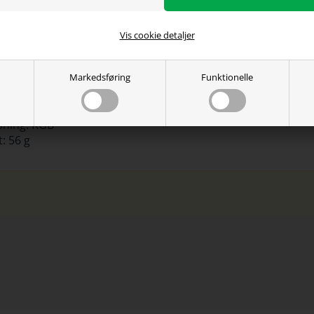
bindelse: USB
ellængde: 1.8 m
sor model: Pixart 3389
Vis cookie detaljer
sor: Optisk
ch: Kailh
 16000 dpi
Markedsføring
Funktionelle
s. acceleration: 50 G
l knapper: 4
ysning: RGB
: 56 g